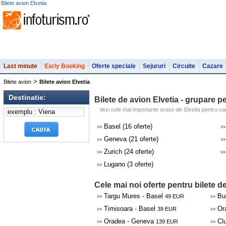
Bilete avion Elvetia
Last minute
Early Booking
Oferte speciale
Sejururi
Circuite
Cazare
>
Bilete avion
Bilete avion Elvetia
Destinatie:
Bilete de avion Elvetia - grupare p
Vezi cele mai importante orase din Elvetia pentru car
Basel (16 oferte)
>>
>>
Geneva (21 oferte)
>>
>>
Zurich (24 oferte)
>>
>>
Lugano (3 oferte)
>>
Cele mai noi oferte pentru bilete d
Targu Mures - Basel
Buc
49 EUR
>>
>>
Timisoara - Basel
Ora
39 EUR
>>
>>
Oradea - Geneva
Clu
139 EUR
>>
>>