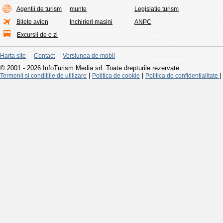
Agentii de turism
munte
Legislatie turism
Bilete avion
Inchirieri masini
ANPC
Excursii de o zi
Harta site
Contact
Versiunea de mobil
© 2001 - 2026 InfoTurism Media srl. Toate drepturile rezervate
|
|
|
Termenii si conditiile de utilizare
Politica de cookie
Politica de confidentialitate