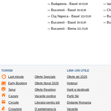
Budapesta - Basel
Ias
49 EUR
>>
>>
Bucuresti - Basel
Chi
39 EUR
>>
>>
Cluj Napoca - Basel
Buc
119 EUR
>>
>>
Bucuresti - Basel
Buc
39 EUR
>>
>>
Bucuresti - Berna
321 EUR
>>
TURISM
LINK-URI UTILE
Last minute
Oferte Speciale
Oferte ski 2026
Early Booking
Oferte litoral 2026
Hoteluri
Sejur
Oferte Revelion
Harti si destinatii
Cazare
Vacante exotice
Partii Ski
Circuite
Litoralul pentru toti
Distante Romania
Croaziere
O saptamana la
Vacanta