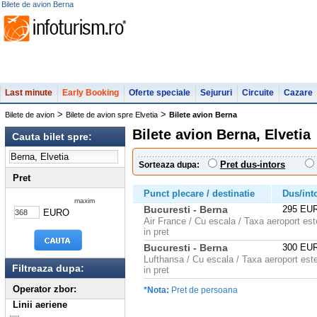
Bilete de avion Berna
Last minute
Early Booking
Oferte speciale
Sejururi
Circuite
Cazare
>
>
Bilete de avion
Bilete de avion spre Elvetia
Bilete avion Berna
Bilete avion Berna, Elvetia
Cauta bilet spre:
Pret dus-intors
Sorteaza dupa:
Pret
Punct plecare / destinatie
Dus/int
maxim
Bucuresti - Berna
295 EU
EURO
Air France / Cu escala / Taxa aeroport est
in pret
Bucuresti - Berna
300 EU
Lufthansa / Cu escala / Taxa aeroport est
Filtreaza dupa:
in pret
Operator zbor:
*Nota:
Pret de persoana
Linii aeriene