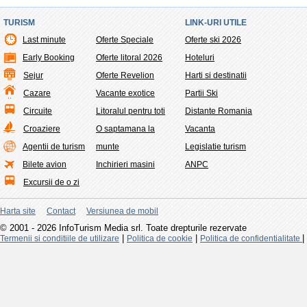
TURISM
LINK-URI UTILE
Last minute
Oferte Speciale
Oferte ski 2026
Early Booking
Oferte litoral 2026
Hoteluri
Sejur
Oferte Revelion
Harti si destinatii
Cazare
Vacante exotice
Partii Ski
Circuite
Litoralul pentru toti
Distante Romania
Croaziere
O saptamana la
Vacanta
Agentii de turism
munte
Legislatie turism
Bilete avion
Inchirieri masini
ANPC
Excursii de o zi
Harta site
Contact
Versiunea de mobil
© 2001 - 2026 InfoTurism Media srl. Toate drepturile rezervate
|
|
|
Termenii si conditiile de utilizare
Politica de cookie
Politica de confidentialitate