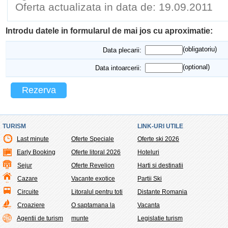
Oferta actualizata in data de: 19.09.2011
Introdu datele in formularul de mai jos cu aproximatie:
(obligatoriu)
Data plecarii:
(optional)
Data intoarcerii:
Rezerva
TURISM
LINK-URI UTILE
Last minute
Oferte Speciale
Oferte ski 2026
Early Booking
Oferte litoral 2026
Hoteluri
Sejur
Oferte Revelion
Harti si destinatii
Cazare
Vacante exotice
Partii Ski
Circuite
Litoralul pentru toti
Distante Romania
Croaziere
O saptamana la
Vacanta
Agentii de turism
munte
Legislatie turism