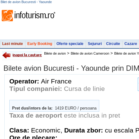
Bilet de avion Bucuresti - Yaounde
Last minute
Early Booking
Oferte speciale
Sejururi
Circuite
Cazare
>
>
Bilete de avion
Bilete de avion Cameroon
Bilete de avion 
Bilete avion Bucuresti - Yaounde prin 
Operator:
Air France
Tipul companiei:
Cursa de linie
Pret dus/intors de la:
1419 EURO / persoana
Taxa de aeroport
este inclusa in pret
Clasa:
Economic,
Durata zbor:
cu escala P
Ore de plecare: