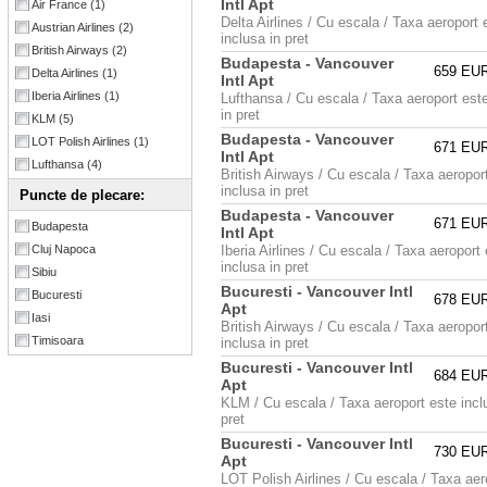
Intl Apt
Air France
(1)
Delta Airlines / Cu escala / Taxa aeroport 
Austrian Airlines
(2)
inclusa in pret
British Airways
(2)
Budapesta - Vancouver
659 EU
Delta Airlines
(1)
Intl Apt
Iberia Airlines
(1)
Lufthansa / Cu escala / Taxa aeroport est
in pret
KLM
(5)
Budapesta - Vancouver
LOT Polish Airlines
(1)
671 EU
Intl Apt
Lufthansa
(4)
British Airways / Cu escala / Taxa aeropor
inclusa in pret
Puncte de plecare:
Budapesta - Vancouver
671 EU
Budapesta
Intl Apt
Cluj Napoca
Iberia Airlines / Cu escala / Taxa aeroport
inclusa in pret
Sibiu
Bucuresti - Vancouver Intl
Bucuresti
678 EU
Apt
Iasi
British Airways / Cu escala / Taxa aeropor
Timisoara
inclusa in pret
Bucuresti - Vancouver Intl
684 EU
Apt
KLM / Cu escala / Taxa aeroport este incl
pret
Bucuresti - Vancouver Intl
730 EU
Apt
LOT Polish Airlines / Cu escala / Taxa aer