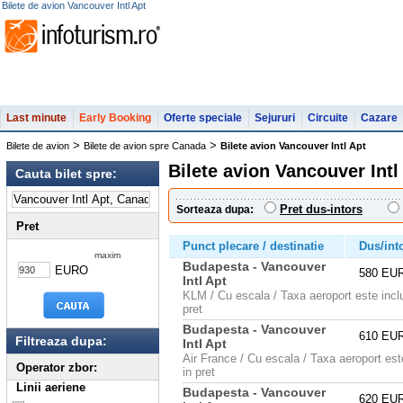
Bilete de avion Vancouver Intl Apt
Last minute
Early Booking
Oferte speciale
Sejururi
Circuite
Cazare
>
>
Bilete de avion
Bilete de avion spre Canada
Bilete avion Vancouver Intl Apt
Bilete avion Vancouver Intl
Cauta bilet spre:
Pret dus-intors
Sorteaza dupa:
Pret
Punct plecare / destinatie
Dus/int
maxim
Budapesta - Vancouver
EURO
580 EU
Intl Apt
KLM / Cu escala / Taxa aeroport este incl
pret
Budapesta - Vancouver
610 EU
Filtreaza dupa:
Intl Apt
Air France / Cu escala / Taxa aeroport est
Operator zbor:
in pret
Linii aeriene
Budapesta - Vancouver
620 EU