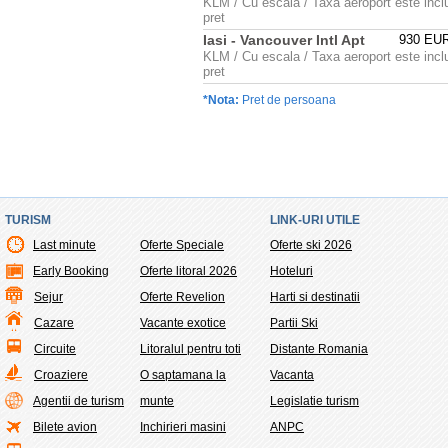
KLM / Cu escala / Taxa aeroport este incl
pret
Iasi - Vancouver Intl Apt
930 EU
KLM / Cu escala / Taxa aeroport este incl
pret
*Nota:
Pret de persoana
TURISM
LINK-URI UTILE
Last minute
Oferte Speciale
Oferte ski 2026
Early Booking
Oferte litoral 2026
Hoteluri
Sejur
Oferte Revelion
Harti si destinatii
Cazare
Vacante exotice
Partii Ski
Circuite
Litoralul pentru toti
Distante Romania
Croaziere
O saptamana la
Vacanta
Agentii de turism
munte
Legislatie turism
Bilete avion
Inchirieri masini
ANPC