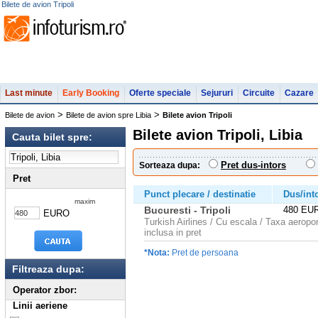
Bilete de avion Tripoli
Last minute
Early Booking
Oferte speciale
Sejururi
Circuite
Cazare
>
>
Bilete de avion
Bilete de avion spre Libia
Bilete avion Tripoli
Bilete avion Tripoli, Libia
Cauta bilet spre:
Pret dus-intors
Sorteaza dupa:
Pret
Punct plecare / destinatie
Dus/int
maxim
Bucuresti - Tripoli
480 EU
EURO
Turkish Airlines / Cu escala / Taxa aeropor
inclusa in pret
*Nota:
Pret de persoana
Filtreaza dupa:
Operator zbor:
Linii aeriene