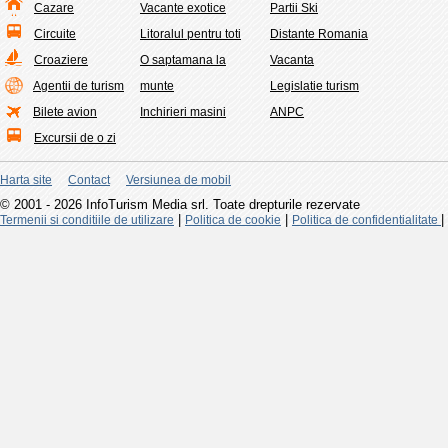
Cazare
Vacante exotice
Partii Ski
Circuite
Litoralul pentru toti
Distante Romania
Croaziere
O saptamana la
Vacanta
Agentii de turism
munte
Legislatie turism
Bilete avion
Inchirieri masini
ANPC
Excursii de o zi
Harta site
Contact
Versiunea de mobil
© 2001 - 2026 InfoTurism Media srl. Toate drepturile rezervate
|
|
|
Termenii si conditiile de utilizare
Politica de cookie
Politica de confidentialitate