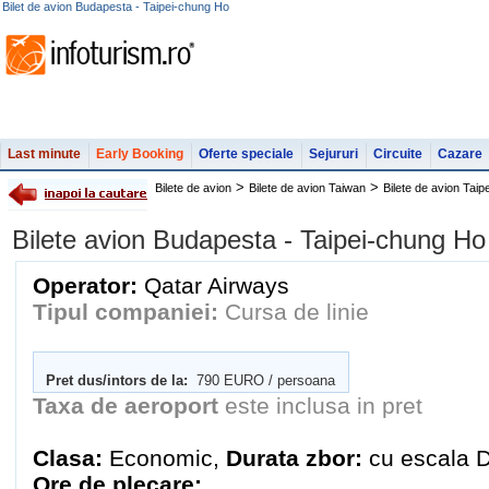
Bilet de avion Budapesta - Taipei-chung Ho
Last minute
Early Booking
Oferte speciale
Sejururi
Circuite
Cazare
>
>
Bilete de avion
Bilete de avion Taiwan
Bilete de avion Tai
Bilete avion Budapesta - Taipei-chung 
Operator:
Qatar Airways
Tipul companiei:
Cursa de linie
Pret dus/intors de la:
790 EURO / persoana
Taxa de aeroport
este inclusa in pret
Clasa:
Economic,
Durata zbor:
cu escala 
Ore de plecare: