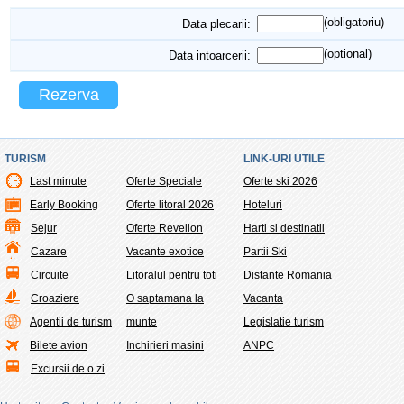
(obligatoriu)
Data plecarii:
(optional)
Data intoarcerii:
Rezerva
TURISM
LINK-URI UTILE
Last minute
Oferte Speciale
Oferte ski 2026
Early Booking
Oferte litoral 2026
Hoteluri
Sejur
Oferte Revelion
Harti si destinatii
Cazare
Vacante exotice
Partii Ski
Circuite
Litoralul pentru toti
Distante Romania
Croaziere
O saptamana la
Vacanta
Agentii de turism
munte
Legislatie turism
Bilete avion
Inchirieri masini
ANPC
Excursii de o zi