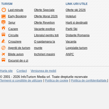
TURISM
LINK-URI UTILE
Last minute
Oferte Speciale
Oferte ski 2026
Early Booking
Oferte litoral 2026
Hoteluri
Sejur
Oferte Revelion
Harti si destinatii
Cazare
Vacante exotice
Partii Ski
Circuite
Litoralul pentru toti
Distante Romania
Croaziere
O saptamana la
Vacanta
Agentii de turism
munte
Legislatie turism
Bilete avion
Inchirieri masini
ANPC
Excursii de o zi
Harta site
Contact
Versiunea de mobil
© 2001 - 2026 InfoTurism Media srl. Toate drepturile rezervate
|
|
|
Termenii si conditiile de utilizare
Politica de cookie
Politica de confidentialitate