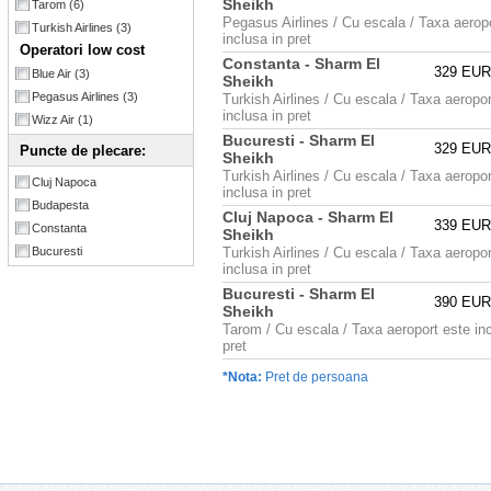
Sheikh
Tarom
(6)
Pegasus Airlines / Cu escala / Taxa aerop
Turkish Airlines
(3)
inclusa in pret
Operatori low cost
Constanta - Sharm El
329 EU
Blue Air
(3)
Sheikh
Pegasus Airlines
(3)
Turkish Airlines / Cu escala / Taxa aeropor
inclusa in pret
Wizz Air
(1)
Bucuresti - Sharm El
329 EU
Puncte de plecare:
Sheikh
Turkish Airlines / Cu escala / Taxa aeropor
Cluj Napoca
inclusa in pret
Budapesta
Cluj Napoca - Sharm El
339 EU
Constanta
Sheikh
Bucuresti
Turkish Airlines / Cu escala / Taxa aeropor
inclusa in pret
Bucuresti - Sharm El
390 EU
Sheikh
Tarom / Cu escala / Taxa aeroport este inc
pret
*Nota:
Pret de persoana