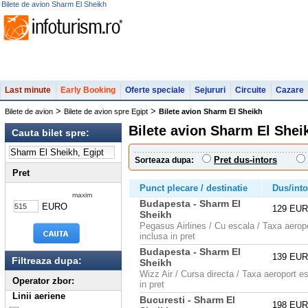
Bilete de avion Sharm El Sheikh
Last minute
Early Booking
Oferte speciale
Sejururi
Circuite
Cazare
>
>
Bilete de avion
Bilete de avion spre Egipt
Bilete avion Sharm El Sheikh
Bilete avion Sharm El Shei
Cauta bilet spre:
Pret dus-intors
Sorteaza dupa:
Pret
Punct plecare / destinatie
Dus/into
maxim
Budapesta - Sharm El
EURO
129 EU
Sheikh
Pegasus Airlines / Cu escala / Taxa aerop
inclusa in pret
Budapesta - Sharm El
139 EU
Filtreaza dupa:
Sheikh
Wizz Air / Cursa directa / Taxa aeroport e
Operator zbor:
in pret
Linii aeriene
Bucuresti - Sharm El
198 EU