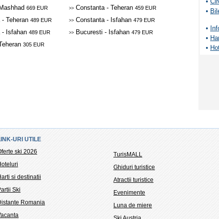
•
Cir
- Mashhad
Constanta - Teheran
669 EUR
459 EUR
>>
•
Bil
 - Teheran
Constanta - Isfahan
489 EUR
479 EUR
>>
•
Inf
 - Isfahan
Bucuresti - Isfahan
489 EUR
479 EUR
>>
•
Har
 Teheran
305 EUR
•
Hot
LINK-URI UTILE
ferte ski 2026
TurisMALL
oteluri
Ghiduri turistice
arti si destinatii
Atractii turistice
artii Ski
Evenimente
Distante Romania
Luna de miere
Vacanta
Ski Austria