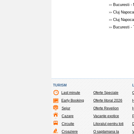
Bucuresti 
>>
Cluj Napoca
>>
Cluj Napoca
>>
Bucuresti -
>>
TURISM
Last minute
Oferte Speciale
O
Early Booking
Oferte litoral 2026
H
Sejur
Oferte Revelion
H
Cazare
Vacante exotice
P
Circuite
Litoralul pentru toti
Croaziere
O saptamana la