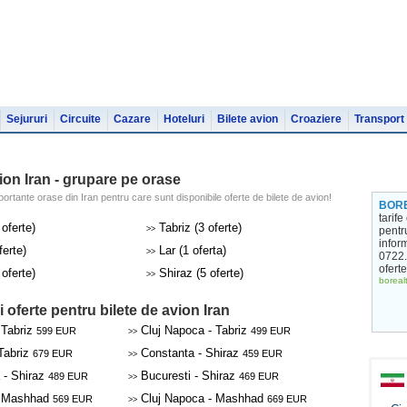
Sejururi
Circuite
Cazare
Hoteluri
Bilete avion
Croaziere
Transport
ion Iran - grupare pe orase
portante orase din Iran pentru care sunt disponibile oferte de bilete de avion!
BOR
tarif
oferte)
Tabriz (3 oferte)
>>
pentr
inform
ferte)
Lar (1 oferta)
>>
0722.
ofert
oferte)
Shiraz (5 oferte)
>>
boreal
 oferte pentru bilete de avion Iran
 Tabriz
Cluj Napoca - Tabriz
599 EUR
499 EUR
>>
Tabriz
Constanta - Shiraz
679 EUR
459 EUR
>>
 - Shiraz
Bucuresti - Shiraz
489 EUR
469 EUR
>>
- Mashhad
Cluj Napoca - Mashhad
569 EUR
669 EUR
>>