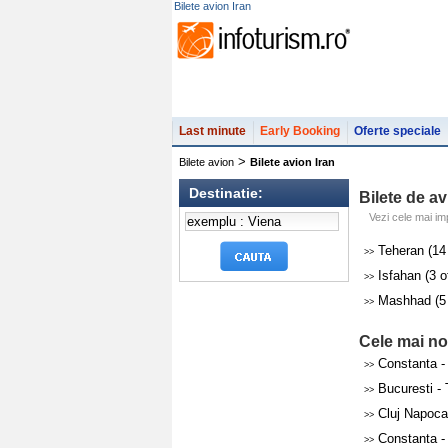
Bilete avion Iran
Last minute
Early Booking
Oferte speciale
>
Bilete avion
Bilete avion Iran
Destinatie:
Bilete de av
Vezi cele mai im
Teheran (14 
>>
Isfahan (3 o
>>
Mashhad (5 
>>
Cele mai noi
Constanta -
>>
Bucuresti - 
>>
Cluj Napoca
>>
Constanta 
>>