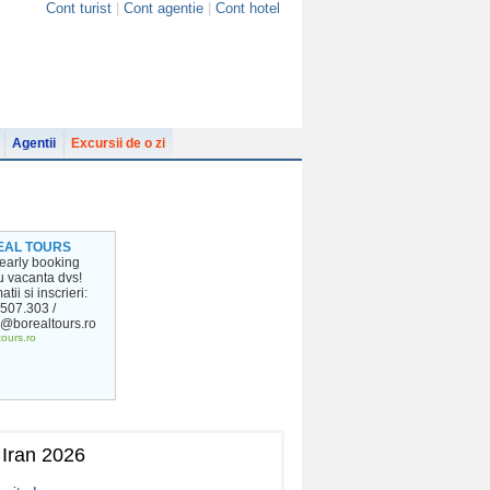
Cont turist
|
Cont agentie
|
Cont hotel
Agentii
Excursii de o zi
EAL TOURS
e early booking
u vacanta dvs!
atii si inscrieri:
507.303 /
e@borealtours.ro
tours.ro
Iran 2026