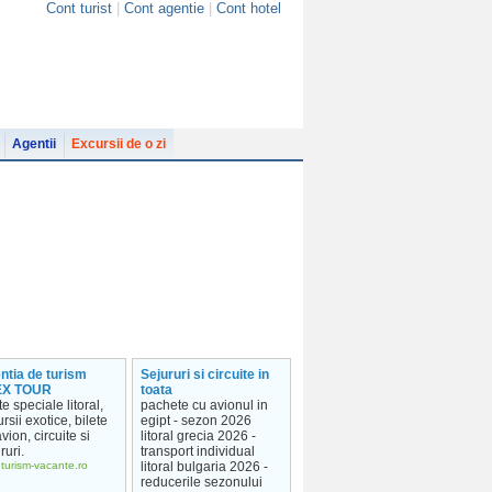
Cont turist
|
Cont agentie
|
Cont hotel
Agentii
Excursii de o zi
ntia de turism
Sejururi si circuite in
EX TOUR
toata
te speciale litoral,
pachete cu avionul in
rsii exotice, bilete
egipt - sezon 2026
vion, circuite si
litoral grecia 2026 -
ruri.
transport individual
turism-vacante.ro
litoral bulgaria 2026 -
reducerile sezonului