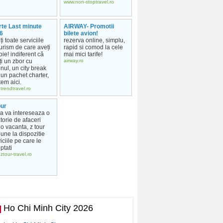
www.non-stoptravel.ro
rte Last minute
AIRWAY- Promotii
6
bilete avion!
ți toate serviciile
rezerva online, simplu,
urism de care aveți
rapid si comod la cele
ie! indiferent că
mai mici tarife!
ți un zbor cu
airway.ro
nul, un city break
un pachet charter,
em aici.
trendtravel.ro
our
ca va intereseaza o
torie de afaceri
o vacanta, z tour
une la dispozitie
iciile pe care le
ptati
ztour-travel.ro
Ho Chi Minh City 2026