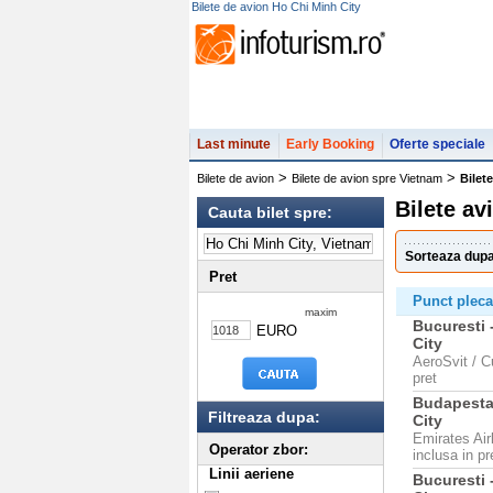
Bilete de avion Ho Chi Minh City
Last minute
Early Booking
Oferte speciale
>
>
Bilete de avion
Bilete de avion spre Vietnam
Bilet
Bilete av
Cauta bilet spre:
Sorteaza dupa
Pret
Punct plecar
maxim
Bucuresti 
EURO
City
AeroSvit / C
pret
Budapesta
Filtreaza dupa:
City
Emirates Air
Operator zbor:
inclusa in pr
Linii aeriene
Bucuresti 