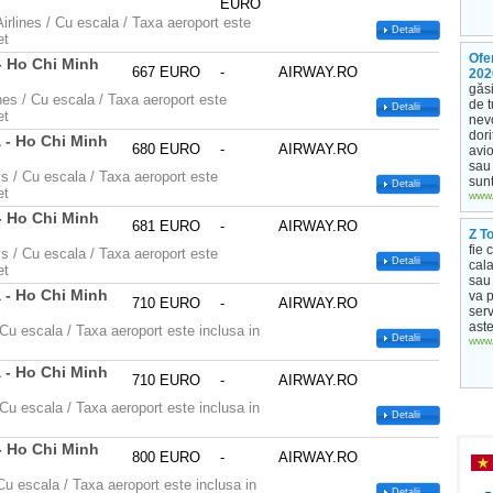
EURO
irlines / Cu escala / Taxa aeroport este
Detalii
et
Ofe
- Ho Chi Minh
667 EURO
-
AIRWAY.RO
202
găsi
ines / Cu escala / Taxa aeroport este
de t
Detalii
et
nevo
dori
 - Ho Chi Minh
680 EURO
-
AIRWAY.RO
avio
sau 
s / Cu escala / Taxa aeroport este
sunt
Detalii
et
www.
- Ho Chi Minh
681 EURO
-
AIRWAY.RO
Z T
fie 
s / Cu escala / Taxa aeroport este
Detalii
cala
et
sau 
 - Ho Chi Minh
va p
710 EURO
-
AIRWAY.RO
serv
aste
 Cu escala / Taxa aeroport este inclusa in
Detalii
www.
 - Ho Chi Minh
710 EURO
-
AIRWAY.RO
 Cu escala / Taxa aeroport este inclusa in
Detalii
- Ho Chi Minh
800 EURO
-
AIRWAY.RO
Cu escala / Taxa aeroport este inclusa in
Detalii