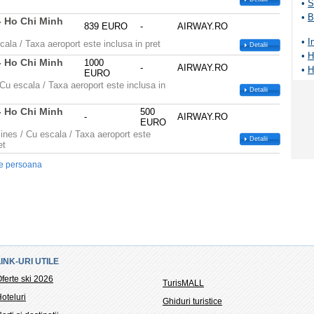
•
S
•
B
- Ho Chi Minh
839 EURO
-
AIRWAY.RO
•
I
ala / Taxa aeroport este inclusa in pret
Detalii
•
H
- Ho Chi Minh
1000
-
AIRWAY.RO
•
H
EURO
 Cu escala / Taxa aeroport este inclusa in
Detalii
- Ho Chi Minh
500
-
AIRWAY.RO
EURO
lines / Cu escala / Taxa aeroport este
Detalii
et
e persoana
LINK-URI UTILE
ferte ski 2026
TurisMALL
oteluri
Ghiduri turistice