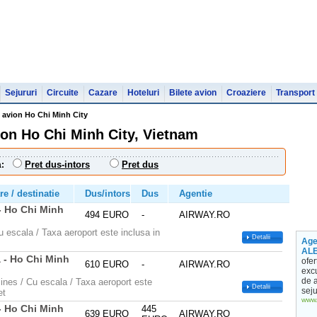
Sejururi
Circuite
Cazare
Hoteluri
Bilete avion
Croaziere
Transport
e avion Ho Chi Minh City
ion Ho Chi Minh City, Vietnam
Pret dus-intors
Pret dus
:
e / destinatie
Dus/intors
Dus
Agentie
- Ho Chi Minh
494 EURO
-
AIRWAY.RO
u escala / Taxa aeroport este inclusa in
Detalii
Age
AL
 - Ho Chi Minh
ofer
610 EURO
-
AIRWAY.RO
excu
de a
lines / Cu escala / Taxa aeroport este
Detalii
seju
et
www.
- Ho Chi Minh
445
639 EURO
AIRWAY.RO