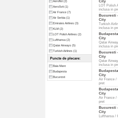
City
Aeroflot
(2)
LOT Polish A
AeroSvit
(1)
inclusa in pr
Air France
(7)
Bucuresti 
Air Serbia
(1)
City
Emirates Airlines
(3)
Turkish Airl
inclusa in pr
KLM
(2)
Budapesta
LOT Polish Airlines
(2)
City
Lufthansa
(2)
Qatar Airway
Qatar Airways
(5)
inclusa in pr
Turkish Airlines
(1)
Bucuresti 
City
Puncte de plecare:
Qatar Airway
inclusa in pr
Baia Mare
Budapesta
Budapesta
City
Bucuresti
Air France /
pret
Budapesta
City
Air France /
pret
Bucuresti 
City
Lufthansa / 