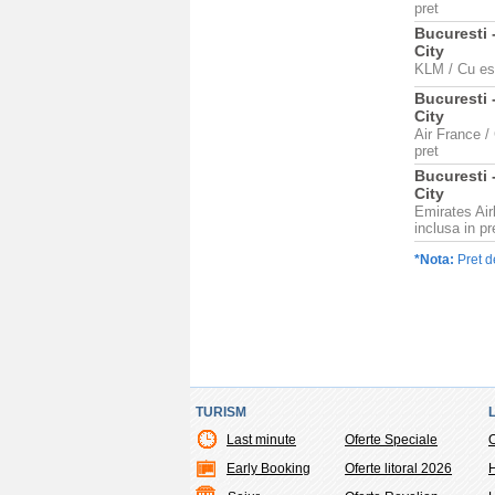
pret
Bucuresti 
City
KLM / Cu esc
Bucuresti 
City
Air France /
pret
Bucuresti 
City
Emirates Air
inclusa in pr
*Nota:
Pret d
TURISM
Last minute
Oferte Speciale
O
Early Booking
Oferte litoral 2026
H