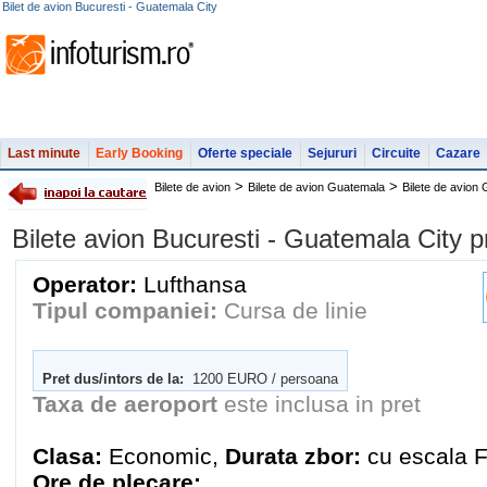
Bilet de avion Bucuresti - Guatemala City
Last minute
Early Booking
Oferte speciale
Sejururi
Circuite
Cazare
>
>
Bilete de avion
Bilete de avion Guatemala
Bilete de avion
Bilete avion Bucuresti - Guatemala City
Operator:
Lufthansa
Tipul companiei:
Cursa de linie
Pret dus/intors de la:
1200 EURO / persoana
Taxa de aeroport
este inclusa in pret
Clasa:
Economic,
Durata zbor:
cu escala F
Ore de plecare: