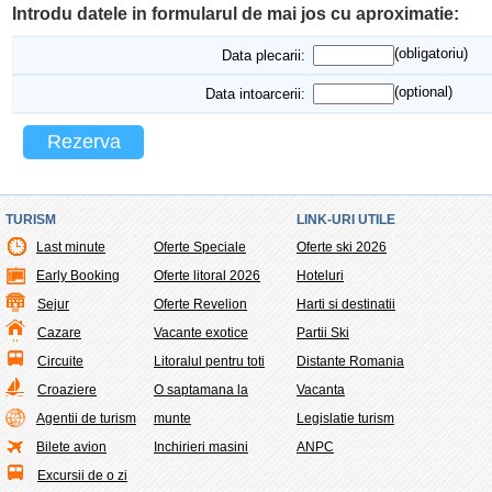
Introdu datele in formularul de mai jos cu aproximatie:
(obligatoriu)
Data plecarii:
(optional)
Data intoarcerii:
Rezerva
TURISM
LINK-URI UTILE
Last minute
Oferte Speciale
Oferte ski 2026
Early Booking
Oferte litoral 2026
Hoteluri
Sejur
Oferte Revelion
Harti si destinatii
Cazare
Vacante exotice
Partii Ski
Circuite
Litoralul pentru toti
Distante Romania
Croaziere
O saptamana la
Vacanta
Agentii de turism
munte
Legislatie turism
Bilete avion
Inchirieri masini
ANPC
Excursii de o zi