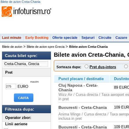
Bilete de avion Creta-Chania
Last minute
Early Booking
Oferte speciale
Sejururi
Circuite
Cazare
>
>
Bilete de avion
Bilete de avion spre Grecia
Bilete avion Creta-Chania
Bilete avion Creta-Chania, 
Cauta bilet spre:
Pret dus-intors
Sorteaza dupa:
Pret
Punct plecare / destinatie
Dus/into
maxim
Cluj Napoca - Creta-
EURO
89 EUR
Chania
Wizz Air / Cursa directa / Taxa aeroport e
in pret
Bucuresti - Creta-Chania
109 EU
Filtreaza dupa:
Anima Wings / Cursa directa / Taxa aeropo
Operator zbor:
inclusa in pret
Linii aeriene
Bucuresti - Creta-Chania
109 EU