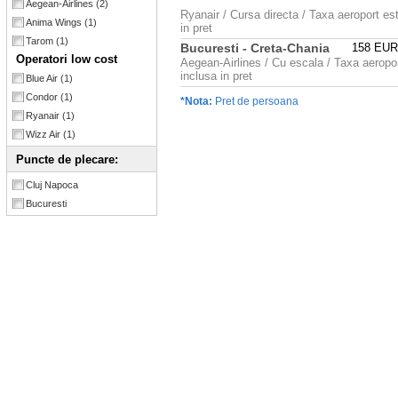
Aegean-Airlines
(2)
Ryanair / Cursa directa / Taxa aeroport es
Anima Wings
(1)
in pret
Tarom
(1)
Bucuresti - Creta-Chania
158 EU
Operatori low cost
Aegean-Airlines / Cu escala / Taxa aeropo
inclusa in pret
Blue Air
(1)
Condor
(1)
*Nota:
Pret de persoana
Ryanair
(1)
Wizz Air
(1)
Puncte de plecare:
Cluj Napoca
Bucuresti