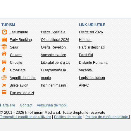
TURISM
LINK-URI UTILE
Last minute
Oferte Speciale
Oferte ski 2026
Early Booking
Oferte litoral 2026
Hoteluri
Sejur
Oferte Revelion
Harti si destinatii
Cazare
Vacante exotice
Partii Ski
Circuite
Litoralul pentru toti
Distante Romania
Croaziere
O saptamana la
Vacanta
Agentii de turism
munte
Legislatie turism
Bilete avion
Inchirieri masini
ANPC
Excursii de o zi
Harta site
Contact
Versiunea de mobil
© 2001 - 2026 InfoTurism Media srl. Toate drepturile rezervate
|
|
|
Termenii si conditiile de utilizare
Politica de cookie
Politica de confidentialitate