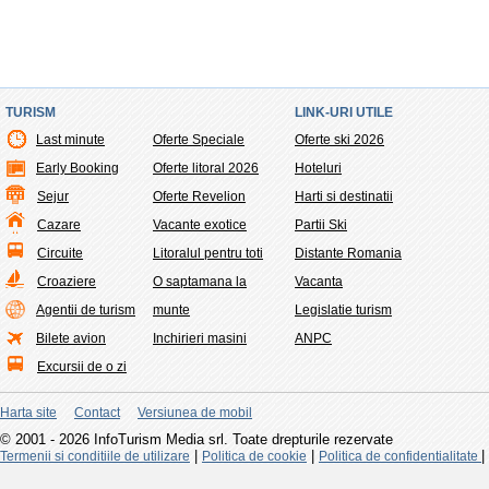
TURISM
LINK-URI UTILE
Last minute
Oferte Speciale
Oferte ski 2026
Early Booking
Oferte litoral 2026
Hoteluri
Sejur
Oferte Revelion
Harti si destinatii
Cazare
Vacante exotice
Partii Ski
Circuite
Litoralul pentru toti
Distante Romania
Croaziere
O saptamana la
Vacanta
Agentii de turism
munte
Legislatie turism
Bilete avion
Inchirieri masini
ANPC
Excursii de o zi
Harta site
Contact
Versiunea de mobil
© 2001 - 2026 InfoTurism Media srl. Toate drepturile rezervate
|
|
|
Termenii si conditiile de utilizare
Politica de cookie
Politica de confidentialitate