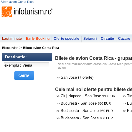
Bilete avion Costa Rica
Last minute
Early Booking
Oferte speciale
Sejururi
Circuite
Cazare
>
Bilete avion
Bilete avion Costa Rica
Destinatie:
Bilete de avion Costa Rica - grupa
Vezi cele mai importante orase din Costa Rica pentru
avion!
San Jose (7 oferte)
>>
Cele mai noi oferte pentru bilete 
Cluj Napoca - San Jose
Tim
990 EUR
>>
>>
Bucuresti - San Jose
Bud
850 EUR
>>
>>
Budapesta - San Jose
Buc
930 EUR
>>
>>
Budapesta - San Jose
950 EUR
>>