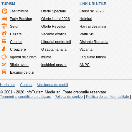
TURISM
LINK-URI UTILE
Last minute
Oferte Speciale
Oferte ski 2026
Early Booking
Oferte litoral 2026
Hoteluri
Sejur
Oferte Revelion
Harti si destinatii
Cazare
Vacante exotice
Partii Ski
Circuite
Litoralul pentru toti
Distante Romania
Croaziere
O saptamana la
Vacanta
Agentii de turism
munte
Legislatie turism
Bilete avion
Inchirieri masini
ANPC
Excursii de o zi
Harta site
Contact
Versiunea de mobil
© 2001 - 2026 InfoTurism Media srl. Toate drepturile rezervate
|
|
|
Termenii si conditiile de utilizare
Politica de cookie
Politica de confidentialitate