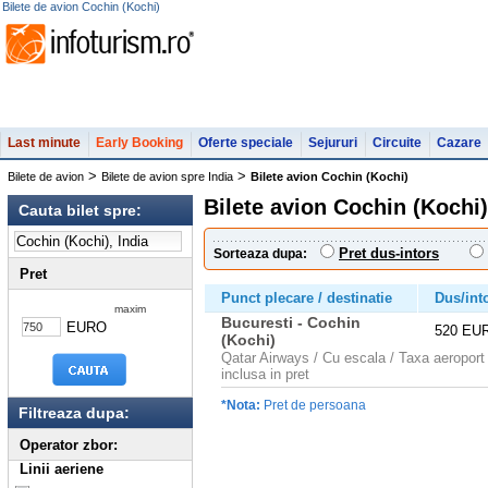
Bilete de avion Cochin (Kochi)
Last minute
Early Booking
Oferte speciale
Sejururi
Circuite
Cazare
>
>
Bilete de avion
Bilete de avion spre India
Bilete avion Cochin (Kochi)
Bilete avion Cochin (Kochi)
Cauta bilet spre:
Pret dus-intors
Sorteaza dupa:
Pret
Punct plecare / destinatie
Dus/int
maxim
Bucuresti - Cochin
EURO
520 EU
(Kochi)
Qatar Airways / Cu escala / Taxa aeroport
inclusa in pret
*Nota:
Pret de persoana
Filtreaza dupa:
Operator zbor:
Linii aeriene