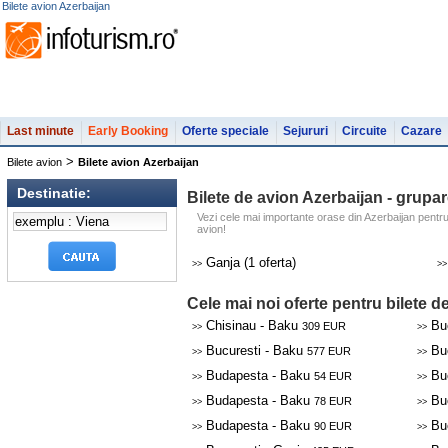
Bilete avion Azerbaijan
Last minute
Early Booking
Oferte speciale
Sejururi
Circuite
Cazare
>
Bilete avion
Bilete avion Azerbaijan
Destinatie:
Bilete de avion Azerbaijan - grupa
Vezi cele mai importante orase din Azerbaijan pentru 
avion!
Ganja (1 oferta)
>>
>>
Cele mai noi oferte pentru bilete d
Chisinau - Baku
Buc
309 EUR
>>
>>
Bucuresti - Baku
Buc
577 EUR
>>
>>
Budapesta - Baku
Buc
54 EUR
>>
>>
Budapesta - Baku
Buc
78 EUR
>>
>>
Budapesta - Baku
Buc
90 EUR
>>
>>