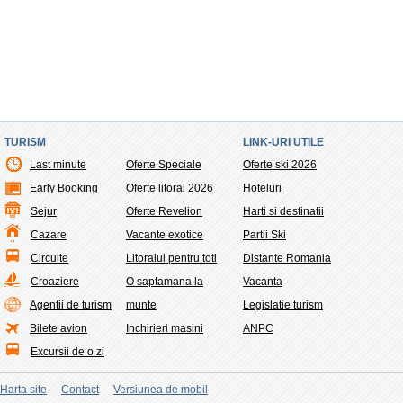
TURISM
LINK-URI UTILE
Last minute
Oferte Speciale
Oferte ski 2026
Early Booking
Oferte litoral 2026
Hoteluri
Sejur
Oferte Revelion
Harti si destinatii
Cazare
Vacante exotice
Partii Ski
Circuite
Litoralul pentru toti
Distante Romania
Croaziere
O saptamana la
Vacanta
Agentii de turism
munte
Legislatie turism
Bilete avion
Inchirieri masini
ANPC
Excursii de o zi
Harta site
Contact
Versiunea de mobil