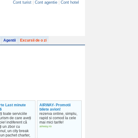
Cont turist
|
Cont agentie
|
Cont hotel
Agentii
Excursii de o zi
rte Last minute
AIRWAY- Promotii
6
bilete avion!
ți toate serviciile
rezerva online, simplu,
urism de care aveți
rapid si comod la cele
ie! indiferent că
mai mici tarife!
ți un zbor cu
airway.ro
nul, un city break
un pachet charter,