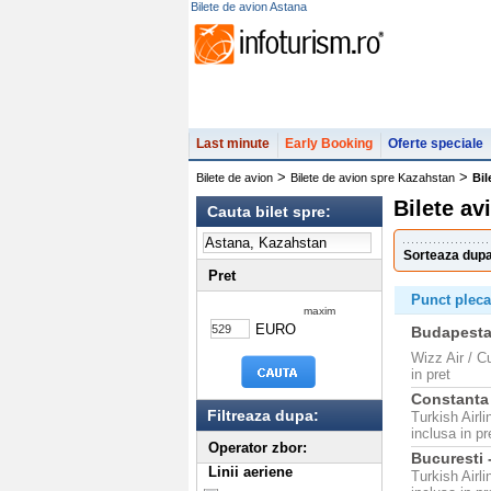
Bilete de avion Astana
Last minute
Early Booking
Oferte speciale
>
>
Bilete de avion
Bilete de avion spre Kazahstan
Bil
Bilete av
Cauta bilet spre:
Sorteaza dupa
Pret
Punct plecar
maxim
EURO
Budapesta
Wizz Air / C
in pret
Constanta 
Filtreaza dupa:
Turkish Airl
inclusa in pr
Operator zbor:
Bucuresti 
Linii aeriene
Turkish Airl