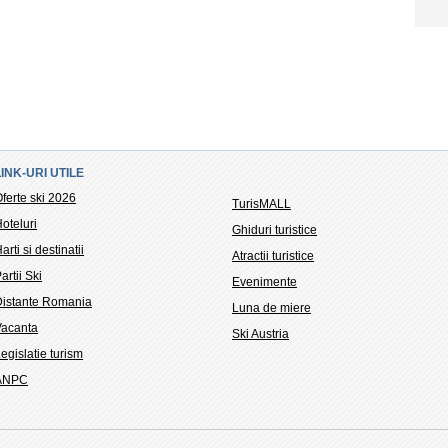
LINK-URI UTILE
ferte ski 2026
TurisMALL
oteluri
Ghiduri turistice
arti si destinatii
Atractii turistice
artii Ski
Evenimente
Distante Romania
Luna de miere
Vacanta
Ski Austria
egislatie turism
ANPC