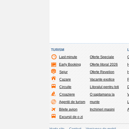
TURISM
Last minute
Oferte Speciale
O
Early Booking
Oferte litoral 2026
H
Sejur
Oferte Revelion
H
Cazare
Vacante exotice
P
Circuite
Litoralul pentru toti
Croaziere
O saptamana la
Agentii de turism
munte
L
Bilete avion
Inchirieri masini
Excursii de o zi