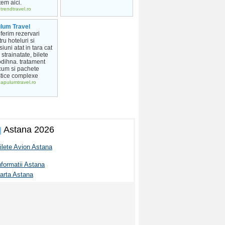
em aici.
trendtravel.ro
lum Travel
ferim rezervari
ru hoteluri si
iuni atat in tara cat
n strainatate, bilete
odihna. tratament
cum si pachete
stice complexe
apulumtravel.ro
Astana 2026
ilete Avion Astana
nformatii Astana
arta Astana