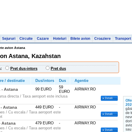
Sejururi
Circuite
Cazare
Hoteluri
Bilete avion
Croaziere
Transport
ete avion Astana
ion Astana, Kazahstan
Pret dus-intors
Pret dus
:
e / destinatie
Dus/intors
Dus
Agentie
59
 - Astana
99 EURO
AIRWAY.RO
EURO
ursa directa / Taxa aeroport este inclusa
Detalii
Ofe
202
- Astana
449 EURO
-
AIRWAY.RO
găsi
ines / Cu escala / Taxa aeroport este
de t
Detalii
et
nevo
dori
- Astana
479 EURO
-
AIRWAY.RO
avio
ines / Cu escala / Taxa aeroport este
sau 
Detalii