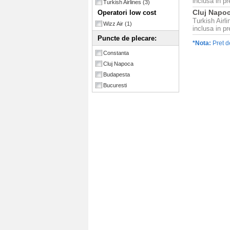
inclusa in pr
Turkish Airlines
(3)
Cluj Napoc
Operatori low cost
Turkish Airl
Wizz Air
(1)
inclusa in pr
Puncte de plecare:
*Nota:
Pret d
Constanta
Cluj Napoca
Budapesta
Bucuresti