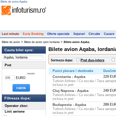
Bilete de avion Aqaba
Last minute
Early Booking
Oferte speciale
Sejururi
Circuite
Cazare
>
>
Bilete de avion
Bilete de avion spre Iordania
Bilete avion Aqaba
Bilete avion Aqaba, Iordani
Cauta bilet spre:
Pret dus-intors
Sorteaza dupa:
Pret
Punct plecare / destinatie
Dus/int
maxim
Constanta - Aqaba
229 EU
EURO
Turkish Airlines / Cu escala / Taxa aeropor
inclusa in pret
Cluj Napoca - Aqaba
249 EU
Turkish Airlines / Cu escala / Taxa aeropor
Filtreaza dupa:
inclusa in pret
Budapesta - Aqaba
289 EU
Operator zbor:
Turkish Airlines / Cu escala / Taxa aeropor
Linii aeriene
inclusa in pret