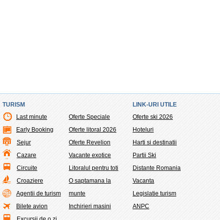
TURISM
LINK-URI UTILE
Last minute
Oferte Speciale
Oferte ski 2026
Early Booking
Oferte litoral 2026
Hoteluri
Sejur
Oferte Revelion
Harti si destinatii
Cazare
Vacante exotice
Partii Ski
Circuite
Litoralul pentru toti
Distante Romania
Croaziere
O saptamana la
Vacanta
Agentii de turism
munte
Legislatie turism
Bilete avion
Inchirieri masini
ANPC
Excursii de o zi