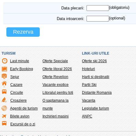
(obligatoriu)
Data plecarii:
(optional)
Data intoarcerii:
Rezerva
TURISM
LINK-URI UTILE
Last minute
Oferte Speciale
Oferte ski 2026
Early Booking
Oferte litoral 2026
Hoteluri
Sejur
Oferte Revelion
Harti si destinatii
Cazare
Vacante exotice
Partii Ski
Circuite
Litoralul pentru toti
Distante Romania
Croaziere
O saptamana la
Vacanta
Agentii de turism
munte
Legislatie turism
Bilete avion
Inchirieri masini
ANPC
Excursii de o zi