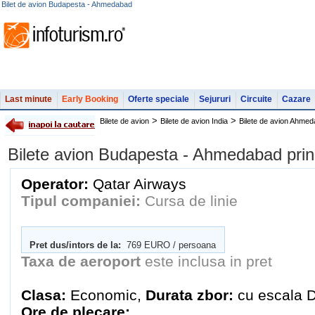
Bilet de avion Budapesta - Ahmedabad
Last minute
Early Booking
Oferte speciale
Sejururi
Circuite
Cazare
>
>
Bilete de avion
Bilete de avion India
Bilete de avion Ahme
Bilete avion Budapesta - Ahmedabad pr
Operator:
Qatar Airways
Tipul companiei:
Cursa de linie
Pret dus/intors de la:
769 EURO / persoana
Taxa de aeroport
este inclusa in pret
Clasa:
Economic,
Durata zbor:
cu escala 
Ore de plecare: