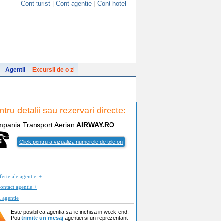
Cont turist
|
Cont agentie
|
Cont hotel
Agentii
Excursii de o zi
tru detalii sau rezervari directe:
mpania
T
ransport
A
erian
AIRWAY.RO
Click pentru a vizualiza numerele de telefon
ferte ale agentiei +
ontact agentie +
i agentie
Este posibil ca agentia sa fie inchisa in week-end.
Poti
trimite un mesaj
agentiei si un reprezentant