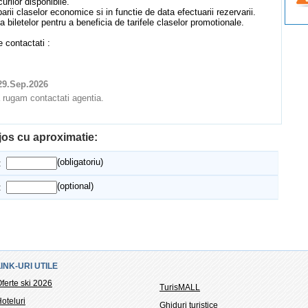
urilor disponibile.
parii claselor economice si in functie de data efectuarii rezervarii.
iletelor pentru a beneficia de tarifele claselor promotionale.
e contactati :
 29.Sep.2026
va rugam contactati agentia.
 jos cu aproximatie:
(obligatoriu)
:
(optional)
:
LINK-URI UTILE
ferte ski 2026
TurisMALL
oteluri
Ghiduri turistice