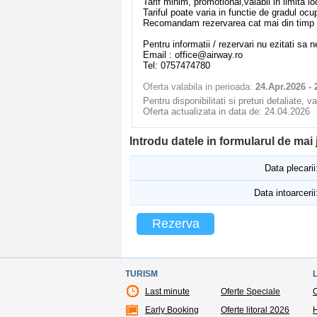
Tarif minim, promotional,valabil in limita loc
Tariful poate varia in functie de gradul ocu
Recomandam rezervarea cat mai din timp a b
Pentru informatii / rezervari nu ezitati sa n
Email : office@airway.ro
Tel: 0757474780
Oferta valabila in perioada:
24.Apr.2026 -
Pentru disponibilitati si preturi detaliate, 
Oferta actualizata in data de: 24.04.2026
Introdu datele in formularul de mai
Data plecarii
Data intoarcerii
Rezerva
TURISM
Last minute
Oferte Speciale
O
Early Booking
Oferte litoral 2026
H