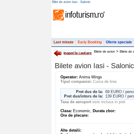
Bilet de avion Iasi - Salonic
Last minute
Early Booking
Oferte speciale
>
Bilete de avion
Bilete de
Bilete avion Iasi - Salo
Operator:
Anima Wings
Tipul companiei:
Cursa de linie
Pret dus de la:
69 EURO / pers
Pret dus/intors de la:
139 EURO / per
Taxa de aeroport
este inclusa in pret
Clasa:
Economic,
Durata zbor:
Ore de plecare:
Alte detalii: