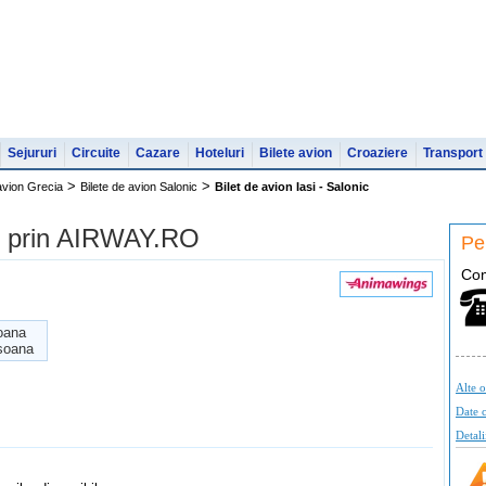
Sejururi
Circuite
Cazare
Hoteluri
Bilete avion
Croaziere
Transport
>
>
 avion Grecia
Bilete de avion Salonic
Bilet de avion Iasi - Salonic
nic prin AIRWAY.RO
Pen
C
o
oana
soana
Alte o
Date c
Detali