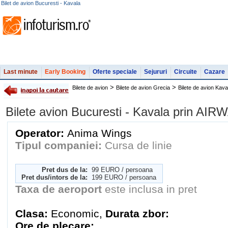
Bilet de avion Bucuresti - Kavala
Last minute
Early Booking
Oferte speciale
Sejururi
Circuite
Cazare
>
>
Bilete de avion
Bilete de avion Grecia
Bilete de avion Kava
Bilete avion Bucuresti - Kavala prin AI
Operator:
Anima Wings
Tipul companiei:
Cursa de linie
Pret dus de la:
99 EURO / persoana
Pret dus/intors de la:
199 EURO / persoana
Taxa de aeroport
este inclusa in pret
Clasa:
Economic,
Durata zbor:
Ore de plecare: