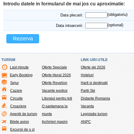
Introdu datele in formularul de mai jos cu aproximatie:
(obligatoriu)
Data plecarii:
(optional)
Data intoarcerii:
Rezerva
TURISM
LINK-URI UTILE
Last minute
Oferte Speciale
Oferte ski 2026
Early Booking
Oferte litoral 2026
Hoteluri
Sejur
Oferte Revelion
Harti si destinatii
Cazare
Vacante exotice
Partii Ski
Circuite
Litoralul pentru toti
Distante Romania
Croaziere
O saptamana la
Vacanta
Agentii de turism
munte
Legislatie turism
Bilete avion
Inchirieri masini
ANPC
Excursii de o zi