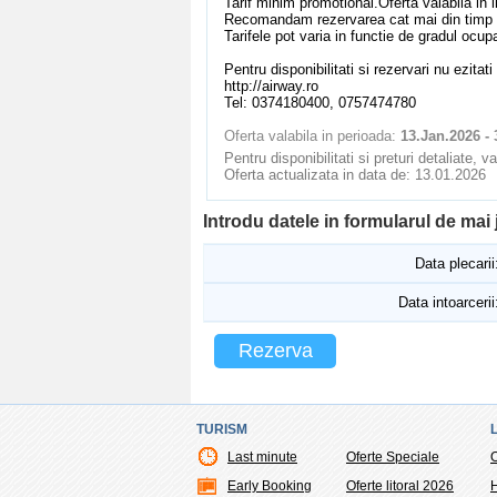
Tarif minim promotional.Oferta valabila in li
Recomandam rezervarea cat mai din timp a b
Tarifele pot varia in functie de gradul ocup
Pentru disponibilitati si rezervari nu ezitati
http://airway.ro
Tel: 0374180400, 0757474780
Oferta valabila in perioada:
13.Jan.2026 - 
Pentru disponibilitati si preturi detaliate, 
Oferta actualizata in data de: 13.01.2026
Introdu datele in formularul de mai
Data plecarii
Data intoarcerii
Rezerva
TURISM
Last minute
Oferte Speciale
O
Early Booking
Oferte litoral 2026
H