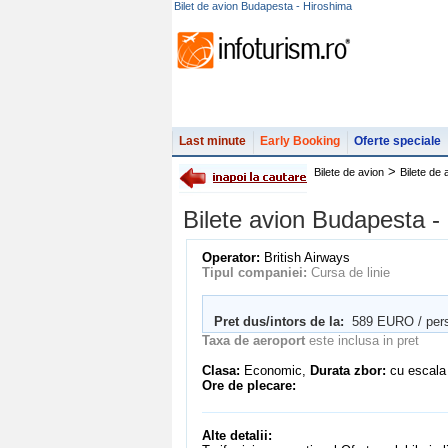
Bilet de avion Budapesta - Hiroshima
Last minute
Early Booking
Oferte speciale
>
Bilete de avion
Bilete de
Bilete avion Budapesta 
Operator:
British Airways
Tipul companiei:
Cursa de linie
Pret dus/intors de la:
589 EURO / per
Taxa de aeroport
este inclusa in pret
Clasa:
Economic,
Durata zbor:
cu escala
Ore de plecare:
Alte detalii: