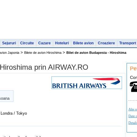
Sejururi
Circuite
Cazare
Hoteluri
Bilete avion
Croaziere
Transport
>
>
 avion Japonia
Bilete de avion Hiroshima
Bilet de avion Budapesta - Hiroshima
- Hiroshima prin AIRWAY.RO
Pen
C
o
soana
Alte o
 Londra / Tokyo
Date c
Detali