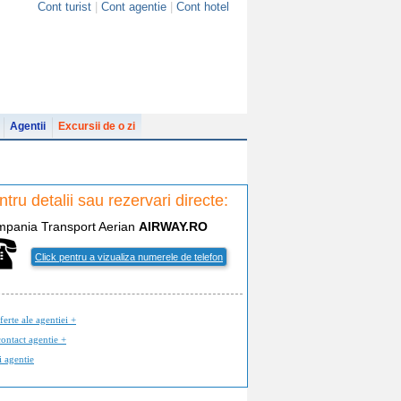
Cont turist
|
Cont agentie
|
Cont hotel
Agentii
Excursii de o zi
tru detalii sau rezervari directe:
mpania
T
ransport
A
erian
AIRWAY.RO
Click pentru a vizualiza numerele de telefon
ferte ale agentiei +
ontact agentie +
i agentie