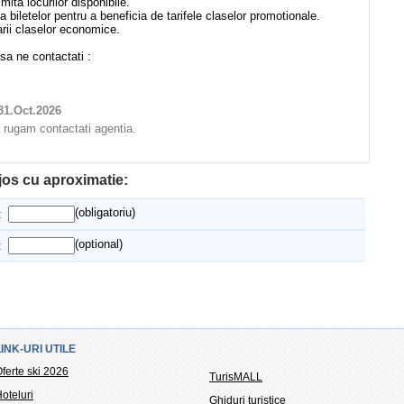
mita locurilor disponibile.
iletelor pentru a beneficia de tarifele claselor promotionale.
arii claselor economice.
 sa ne contactati :
31.Oct.2026
va rugam contactati agentia.
 jos cu aproximatie:
(obligatoriu)
:
(optional)
:
LINK-URI UTILE
ferte ski 2026
TurisMALL
oteluri
Ghiduri turistice