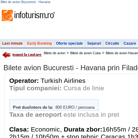
Bilet de avion Bucuresti - Havana
Last minute
Early Booking
Oferte speciale
Sejururi
Circuite
Cazare
>
>
Bilete de avion
Bilete de avion Cuba
Bilete de avion Hava
Bilete avion Bucuresti - Havana prin Filad
Operator:
Turkish Airlines
Tipul companiei:
Cursa de linie
Pret dus/intors de la:
800 EURO / persoana
Taxa de aeroport
este inclusa in pret
Clasa:
Economic,
Durata zbor:
16h55m / 2
2h15m / 10h50m + stop tehnic Caracas 1h