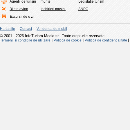
Agentii de turism
munte
Legislatie turism
Bilete avion
Inchirieri masini
ANPC
Excursii de o zi
Harta site
Contact
Versiunea de mobil
© 2001 - 2026 InfoTurism Media srl. Toate drepturile rezervate
|
|
|
Termenii si conditiile de utilizare
Politica de cookie
Politica de confidentialitate