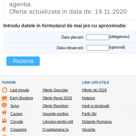
agentia.
Oferta actualizata in data de: 19.11.2020
Introdu datele in formularul de mai jos cu aproximatie:
(obligatoriu)
Data plecarii:
(optional)
Data intoarcerii:
Rezerva
TURISM
LINK-URI UTILE
Last minute
Oferte Speciale
Oferte ski 2026
Early Booking
Oferte litoral 2026
Hoteluri
Sejur
Oferte Revelion
Harti si destinatii
Cazare
Vacante exotice
Partii Ski
Circuite
Litoralul pentru toti
Distante Romania
Croaziere
O saptamana la
Vacanta