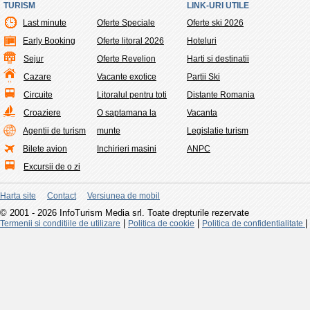
TURISM
LINK-URI UTILE
Last minute
Oferte Speciale
Oferte ski 2026
Early Booking
Oferte litoral 2026
Hoteluri
Sejur
Oferte Revelion
Harti si destinatii
Cazare
Vacante exotice
Partii Ski
Circuite
Litoralul pentru toti
Distante Romania
Croaziere
O saptamana la
Vacanta
Agentii de turism
munte
Legislatie turism
Bilete avion
Inchirieri masini
ANPC
Excursii de o zi
Harta site
Contact
Versiunea de mobil
© 2001 - 2026 InfoTurism Media srl. Toate drepturile rezervate
|
|
|
Termenii si conditiile de utilizare
Politica de cookie
Politica de confidentialitate