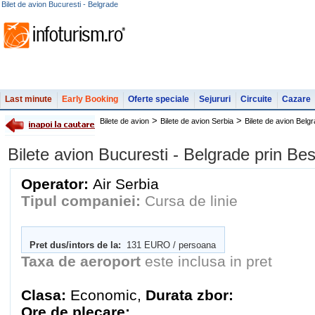
Bilet de avion Bucuresti - Belgrade
Last minute
Early Booking
Oferte speciale
Sejururi
Circuite
Cazare
>
>
Bilete de avion
Bilete de avion Serbia
Bilete de avion Belg
Bilete avion Bucuresti - Belgrade prin Be
Operator:
Air Serbia
Tipul companiei:
Cursa de linie
Pret dus/intors de la:
131 EURO / persoana
Taxa de aeroport
este inclusa in pret
Clasa:
Economic,
Durata zbor:
Ore de plecare: