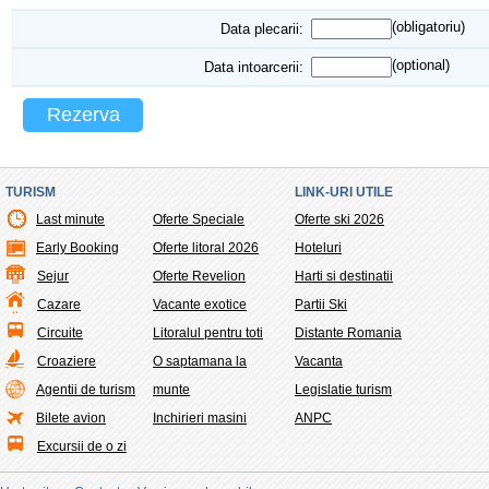
(obligatoriu)
Data plecarii:
(optional)
Data intoarcerii:
Rezerva
TURISM
LINK-URI UTILE
Last minute
Oferte Speciale
Oferte ski 2026
Early Booking
Oferte litoral 2026
Hoteluri
Sejur
Oferte Revelion
Harti si destinatii
Cazare
Vacante exotice
Partii Ski
Circuite
Litoralul pentru toti
Distante Romania
Croaziere
O saptamana la
Vacanta
Agentii de turism
munte
Legislatie turism
Bilete avion
Inchirieri masini
ANPC
Excursii de o zi