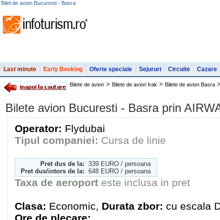
Bilet de avion Bucuresti - Basra
Last minute
Early Booking
Oferte speciale
Sejururi
Circuite
Cazare
>
>
Bilete de avion
Bilete de avion Irak
Bilete de avion Basra
Bilete avion Bucuresti - Basra prin AIR
Operator:
Flydubai
Tipul companiei:
Cursa de linie
Pret dus de la:
339 EURO / persoana
Pret dus/intors de la:
648 EURO / persoana
Taxa de aeroport
este inclusa in pret
Clasa:
Economic,
Durata zbor:
cu escala 
Ore de plecare: