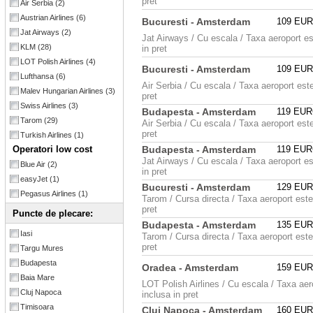
pret
Air Serbia
(2)
Austrian Airlines
(6)
Bucuresti - Amsterdam
109 EU
Jat Airways
(2)
Jat Airways / Cu escala / Taxa aeroport es
KLM
(28)
in pret
LOT Polish Airlines
(4)
Bucuresti - Amsterdam
109 EU
Lufthansa
(6)
Air Serbia / Cu escala / Taxa aeroport este
Malev Hungarian Airlines
(3)
pret
Swiss Airlines
(3)
Budapesta - Amsterdam
119 EU
Tarom
(29)
Air Serbia / Cu escala / Taxa aeroport este
pret
Turkish Airlines
(1)
Operatori low cost
Budapesta - Amsterdam
119 EU
Jat Airways / Cu escala / Taxa aeroport es
Blue Air
(2)
in pret
easyJet
(1)
Bucuresti - Amsterdam
129 EU
Pegasus Airlines
(1)
Tarom / Cursa directa / Taxa aeroport este
pret
Puncte de plecare:
Budapesta - Amsterdam
135 EU
Iasi
Tarom / Cursa directa / Taxa aeroport este
pret
Targu Mures
Budapesta
Oradea - Amsterdam
159 EU
Baia Mare
LOT Polish Airlines / Cu escala / Taxa aer
Cluj Napoca
inclusa in pret
Timisoara
Cluj Napoca - Amsterdam
160 EU