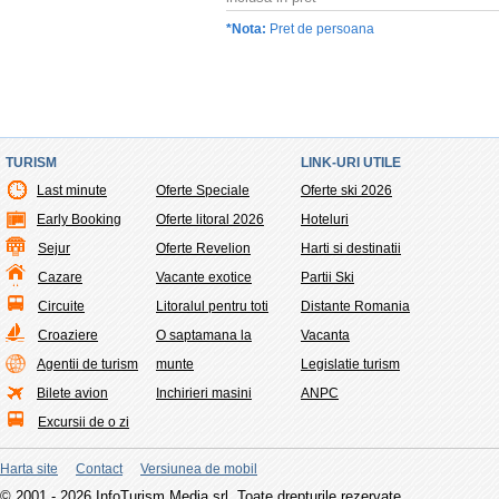
*Nota:
Pret de persoana
TURISM
LINK-URI UTILE
Last minute
Oferte Speciale
Oferte ski 2026
Early Booking
Oferte litoral 2026
Hoteluri
Sejur
Oferte Revelion
Harti si destinatii
Cazare
Vacante exotice
Partii Ski
Circuite
Litoralul pentru toti
Distante Romania
Croaziere
O saptamana la
Vacanta
Agentii de turism
munte
Legislatie turism
Bilete avion
Inchirieri masini
ANPC
Excursii de o zi
Harta site
Contact
Versiunea de mobil
© 2001 - 2026 InfoTurism Media srl. Toate drepturile rezervate