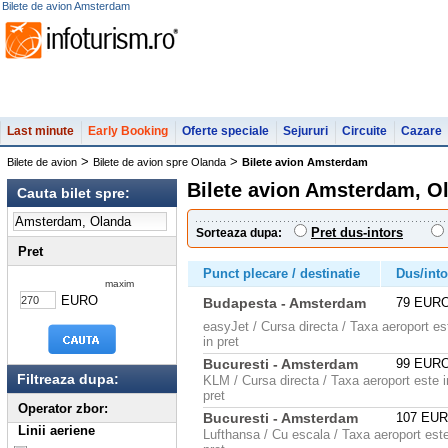
Bilete de avion Amsterdam
Last minute
Early Booking
Oferte speciale
Sejururi
Circuite
Cazare
>
>
Bilete de avion
Bilete de avion spre Olanda
Bilete avion Amsterdam
Bilete avion Amsterdam, O
Cauta bilet spre:
Pret dus-intors
Sorteaza dupa:
Pret
Punct plecare / destinatie
Dus/into
maxim
EURO
Budapesta - Amsterdam
79 EUR
easyJet / Cursa directa / Taxa aeroport es
in pret
Bucuresti - Amsterdam
99 EUR
Filtreaza dupa:
KLM / Cursa directa / Taxa aeroport este i
pret
Operator zbor:
Bucuresti - Amsterdam
107 EU
Linii aeriene
Lufthansa / Cu escala / Taxa aeroport este